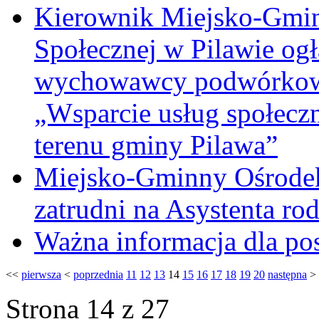
Kierownik Miejsko-Gmi
Społecznej w Pilawie ogł
wychowawcy podwórkowe
„Wsparcie usług społeczn
terenu gminy Pilawa”
Miejsko-Gminny Ośrodek
zatrudni na Asystenta ro
Ważna informacja dla po
<<
pierwsza
<
poprzednia
11
12
13
14
15
16
17
18
19
20
następna
>
Strona 14 z 27