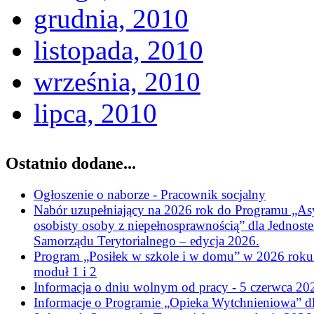
grudnia, 2010
listopada, 2010
września, 2010
lipca, 2010
Ostatnio dodane...
Ogłoszenie o naborze - Pracownik socjalny
Nabór uzupełniający na 2026 rok do Programu „As
osobisty osoby z niepełnosprawnością” dla Jednost
Samorządu Terytorialnego – edycja 2026.
Program „Posiłek w szkole i w domu” w 2026 roku
moduł 1 i 2
Informacja o dniu wolnym od pracy - 5 czerwca 202
Informacje o Programie „Opieka Wytchnieniowa” d