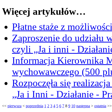
Więcej artykułów…
Płatne staże z możliwości
Zaproszenie do udziału 
czyli „Ja i inni - Działan
Informacja Kierownika 
wychowawczego (500 pl
Rozpoczęła się realizacja
„Ja i Inni - Działanie - P
<<
pierwsza
<
poprzednia
1
2
3
4
5
6
7
8
9
10
następna
>
ostatnia
>>