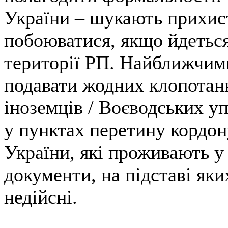
України – шукають прихист
побоюватися, якщо йдеться
території РП. Найближчим
подавати жодних клопотань
іноземців / Воєводських у
у пунктах перетину кордон
України, які проживають у 
документи, на підставі як
недійсні.