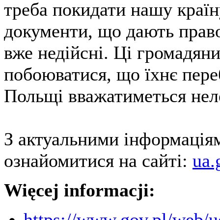
треба покидати нашу країну
документи, що дають право
вже недійсні. Ці громадян
побоюватися, що їхнє пере
Польщі вважатиметься нел
З актуальними інформація
ознайомитися на сайті:
ua.
Więcej informacji:
https://www.gov.pl/web/u