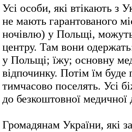
Усі особи, які втікають з У
не мають гарантованого мі
ночівлю) у Польщі, можуть
центру. Там вони одержат
у Польщі; їжу; основну ме
відпочинку. Потім їм буде 
тимчасово поселять. Усі б
до безкоштовної медичної 
Громадянам України, які з