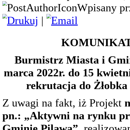
Wpisany pr
|
KOMUNIKAT
Burmistrz Miasta i Gmin
marca 2022r. do
15 kwietn
rekrutacja do Żłobka
Z uwagi na fakt, iż Projekt
n
pn.: „Aktywni na rynku p
Gminie Pilawa”
, realizow