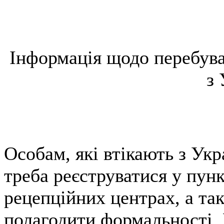
Інформація щодо перебуван
з 
Особам, які втікають з Укр
треба реєструватися у пун
рецепційних центрах, а так
полагодити формальності. У